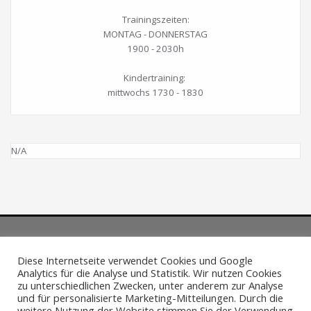
Trainingszeiten:
MONTAG - DONNERSTAG
1900 - 2030h
Kindertraining:
mittwochs 1730 - 1830
N/A
Diese Internetseite verwendet Cookies und Google
Analytics für die Analyse und Statistik. Wir nutzen Cookies
Impressum
·
Datenschutzerklärung
zu unterschiedlichen Zwecken, unter anderem zur Analyse
und für personalisierte Marketing-Mitteilungen. Durch die
weitere Nutzung der Website stimmen Sie der Verwendung