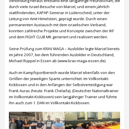
Verbindung heraus entstand eine langjährige Freundschaft, die
durch viele Israel-Besuche von Marcel, und einem jährlich
stattfindenden, KAPAP-Seminar in Lüdenscheid, unter der
Leitung von Amit Himelstein, geprägt wurde. Durch einen
permanenten Austausch mit dem israelischen Verband,
konnten zahlreiche Projekte und Konzepte zwischen der IKF
und dem FIGHT CLUB MK generiert und realisiert werden.
Seine Prüfung zum KRAV MAGA – Ausbilder legte
Marcel
bereits
im Jahre 2007, bei dem führenden Ausbilder in Deutschland,
Michael Rüppel in Essen ab (
www.krav-maga-essen.de
).
Auch im Kampfsportbereich wurde Marcel ebenfalls von den
Größen der jeweiligen Sparte unterrichtet. Im Vollkontakt-
Kickboxen und in den Anfängen der Selbstverteidigung war
Frank Auras (heute: Frank Chelaifa)
, (Deutscher Nationaltrainer
im Vollkontakt-Kickboxen) sein langjähriger Trainer und führte
ihn auch zum 1. DAN im Vollkontakt-Kickboxen.